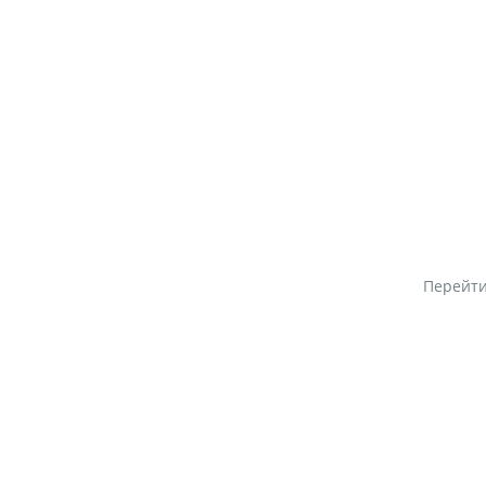
Перейти